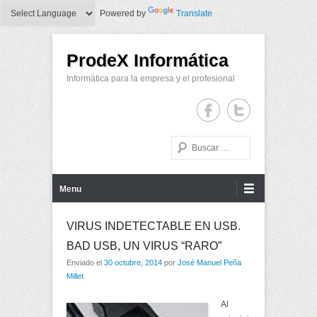
Powered by
Translate
ProdeX Informática
Informática para la empresa y el profesional
Buscar
Menu Principal
Saltar al contenido
Menu
VIRUS INDETECTABLE EN USB.
BAD USB, UN VIRUS “RARO”
Enviado el
30 octubre, 2014
por
José Manuel Peña
Millet
Al