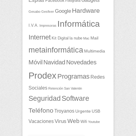
Espías
Gadgets
Facebook
Fotografía
Hardware
Google
Gesabo
Gesfiver
Informática
I.V.A.
Impresoras
Internet
Mail
Kit Digital
la nube
Mac
metainformática
Multimedia
Móvil
Navidad
Novedades
Prodex
Programas
Redes
Sociales
Retención
San Valentin
Seguridad
Software
Teléfono
Troyanos
Urgente
USB
Web
Vacaciones
Virus
Wifi
Youtube