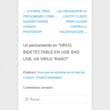
Post navigation
←
TUTORIAL PARA
¿SU ORDENADOR VA
PRESUMID@S: CÓMO
LENTO? CLAVES
QUEDAR GUAP@
PARA LUCHAR
USANDO
CONTRA LA
PHOTOSHOP
RALENTIZACIÓN
→
Un pensamiento en “
VIRUS
INDETECTABLE EN USB. BAD
USB, UN VIRUS “RARO”
”
Pingback:
Virus que se esconde en un mail de
Correos - ProdeX Informática
Comentarios cerrados.
Buscar