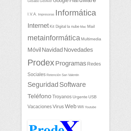
Google
Gesabo
Gesfiver
Informática
I.V.A.
Impresoras
Internet
Mail
Kit Digital
la nube
Mac
metainformática
Multimedia
Móvil
Navidad
Novedades
Prodex
Programas
Redes
Sociales
Retención
San Valentin
Seguridad
Software
Teléfono
Troyanos
Urgente
USB
Web
Vacaciones
Virus
Wifi
Youtube