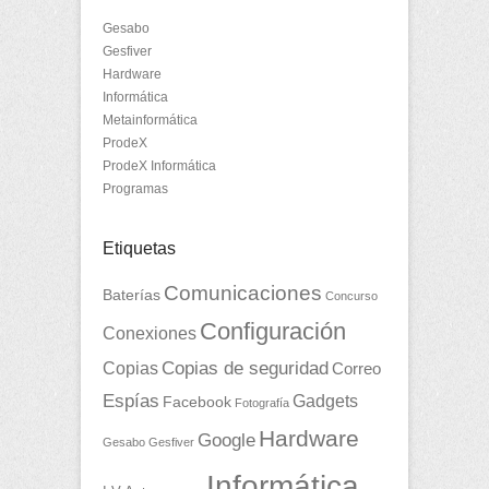
Gesabo
Gesfiver
Hardware
Informática
Metainformática
ProdeX
ProdeX Informática
Programas
Etiquetas
Comunicaciones
Baterías
Concurso
Configuración
Conexiones
Copias
Copias de seguridad
Correo
Espías
Gadgets
Facebook
Fotografía
Hardware
Google
Gesabo
Gesfiver
Informática