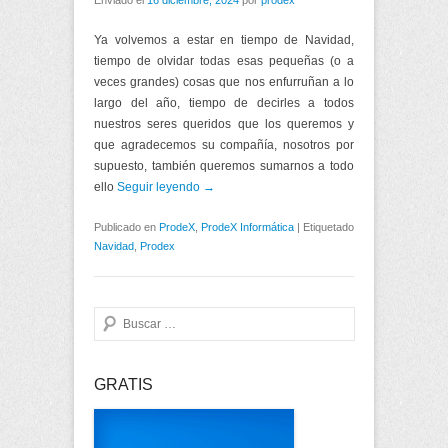
Enviado el
16 diciembre, 2024
por
prodex
Ya volvemos a estar en tiempo de Navidad,
tiempo de olvidar todas esas pequeñas (o a
veces grandes) cosas que nos enfurruñan a lo
largo del año, tiempo de decirles a todos
nuestros seres queridos que los queremos y
que agradecemos su compañía, nosotros por
supuesto, también queremos sumarnos a todo
ello
Seguir leyendo →
Publicado en
ProdeX
,
ProdeX Informática
|
Etiquetado
Navidad
,
Prodex
Buscar
GRATIS