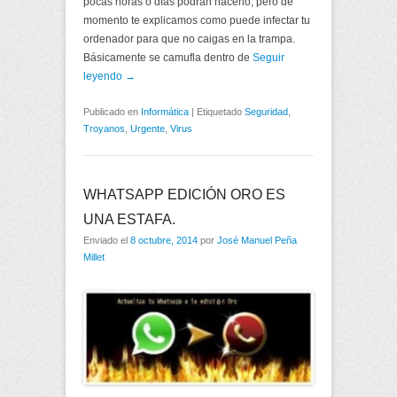
pocas horas o días podrán hacerlo, pero de
momento te explicamos como puede infectar tu
ordenador para que no caigas en la trampa.
Básicamente se camufla dentro de
Seguir
leyendo →
Publicado en
Informática
|
Etiquetado
Seguridad
,
Troyanos
,
Urgente
,
Virus
WHATSAPP EDICIÓN ORO ES
UNA ESTAFA.
Enviado el
8 octubre, 2014
por
José Manuel Peña
Millet