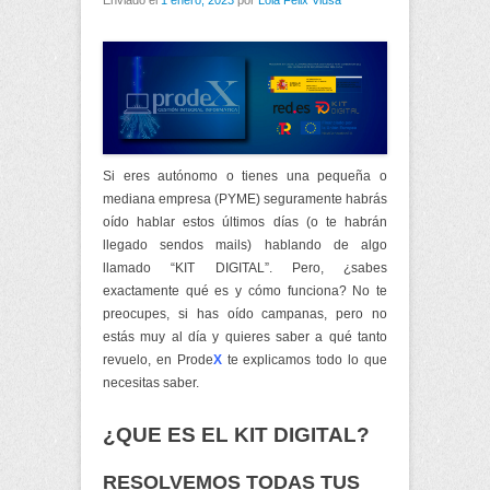
Enviado el
1 enero, 2023
por
Lola Felix Viusà
Si eres autónomo o tienes una pequeña o
mediana empresa (PYME) seguramente habrás
oído hablar estos últimos días (o te habrán
llegado sendos mails) hablando de algo
llamado “KIT DIGITAL”. Pero, ¿sabes
exactamente qué es y cómo funciona? No te
preocupes, si has oído campanas, pero no
estás muy al día y quieres saber a qué tanto
revuelo, en Prode
X
te explicamos todo lo que
necesitas saber.
¿QUE ES EL KIT DIGITAL?
RESOLVEMOS TODAS TUS