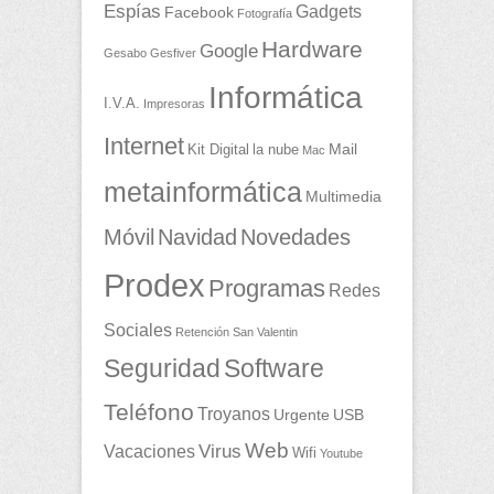
Espías
Gadgets
Facebook
Fotografía
Hardware
Google
Gesabo
Gesfiver
Informática
I.V.A.
Impresoras
Internet
Mail
Kit Digital
la nube
Mac
metainformática
Multimedia
Móvil
Navidad
Novedades
Prodex
Programas
Redes
Sociales
Retención
San Valentin
Seguridad
Software
Teléfono
Troyanos
Urgente
USB
Web
Vacaciones
Virus
Wifi
Youtube