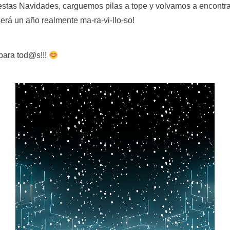
estas Navidades, carguemos pilas a tope y volvamos a encontr
rá un año realmente ma-ra-vi-llo-so!
 para tod@s!!!