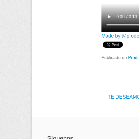
Made by @prod
Publicado en
Prod
Post navigation
←
TE DESEAMOS
Síguenos