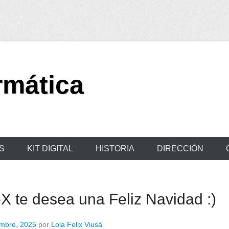
rmática
S
KIT DIGITAL
HISTORIA
DIRECCIÓN
 te desea una Feliz Navidad :)
embre, 2025
por
Lola Felix Viusà