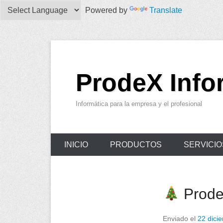
Powered by
Translate
ProdeX Info
Informática para la empresa y el profesional
Menu Principal
Saltar al contenido
INICIO
PRODUCTOS
SERVICIO
ProdeX
Enviado el
22 dici