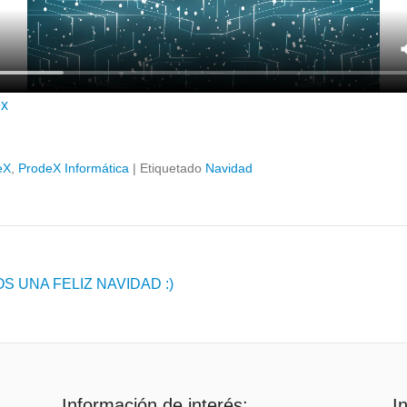
ex
eX
,
ProdeX Informática
|
Etiquetado
Navidad
 UNA FELIZ NAVIDAD :)
Información de interés:
I