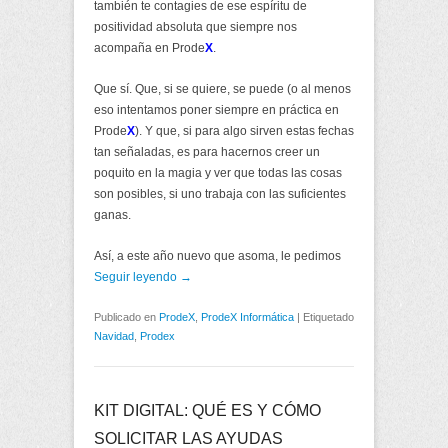
también te contagies de ese espíritu de
positividad absoluta que siempre nos
acompaña en Prode
X
.
Que sí. Que, si se quiere, se puede (o al menos
eso intentamos poner siempre en práctica en
Prode
X
). Y que, si para algo sirven estas fechas
tan señaladas, es para hacernos creer un
poquito en la magia y ver que todas las cosas
son posibles, si uno trabaja con las suficientes
ganas.
Así, a este año nuevo que asoma, le pedimos
Seguir leyendo →
Publicado en
ProdeX
,
ProdeX Informática
|
Etiquetado
Navidad
,
Prodex
KIT DIGITAL: QUÉ ES Y CÓMO
SOLICITAR LAS AYUDAS