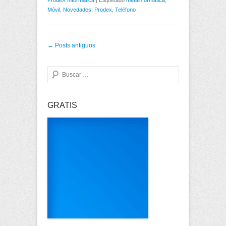
Móvil
,
Novedades
,
Prodex
,
Teléfono
Post navigation
←
Posts antiguos
Buscar
GRATIS