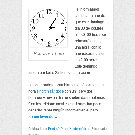
Te informamos
como cada año de
que este domingo
día 30 de octubre,
a las
3:00
horas se
retrasará el reloj
una hora, con lo
Retrasar 1 hora
que pasarán a ser
las
2:00
horas.
Este domingo
tendrá por tanto 25 horas de duración.
Los ordenadores cambian automáticamente su
hora
sincronizándose
con un «servidor
horario» y hoy en día no suelen dar problemas.
Con los teléfono móviles modernos tampoco
deberías tener ningún inconveniente, pero
Seguir leyendo →
Publicado en
ProdeX
,
ProdeX Informática
|
Etiquetado
Prodex