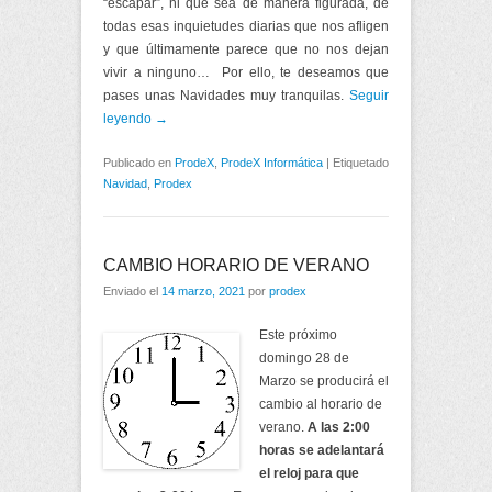
“escapar”, ni que sea de manera figurada, de
todas esas inquietudes diarias que nos afligen
y que últimamente parece que no nos dejan
vivir a ninguno… Por ello, te deseamos que
pases unas Navidades muy tranquilas.
Seguir
leyendo →
Publicado en
ProdeX
,
ProdeX Informática
|
Etiquetado
Navidad
,
Prodex
CAMBIO HORARIO DE VERANO
Enviado el
14 marzo, 2021
por
prodex
Este próximo
domingo 28 de
Marzo se producirá el
cambio al horario de
verano.
A las 2:00
horas se adelantará
el reloj para que