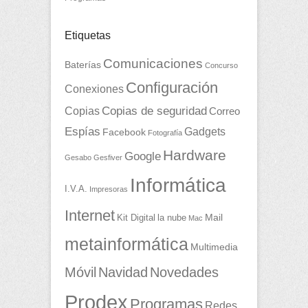
Etiquetas
Comunicaciones
Baterías
Concurso
Configuración
Conexiones
Copias
Copias de seguridad
Correo
Espías
Gadgets
Facebook
Fotografía
Hardware
Google
Gesabo
Gesfiver
Informática
I.V.A.
Impresoras
Internet
Mail
Kit Digital
la nube
Mac
metainformática
Multimedia
Móvil
Navidad
Novedades
Prodex
Programas
Redes