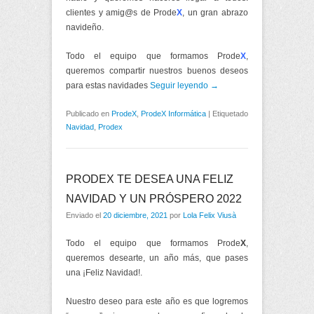
clientes y amig@s de Prode
X
, un gran abrazo
navideño.
Todo el equipo que formamos Prode
X
,
queremos compartir nuestros buenos deseos
para estas navidades
Seguir leyendo →
Publicado en
ProdeX
,
ProdeX Informática
|
Etiquetado
Navidad
,
Prodex
PRODEX TE DESEA UNA FELIZ
NAVIDAD Y UN PRÓSPERO 2022
Enviado el
20 diciembre, 2021
por
Lola Felix Viusà
Todo el equipo que formamos Prode
X
,
queremos desearte, un año más, que pases
una ¡Feliz Navidad!.
Nuestro deseo para este año es que logremos