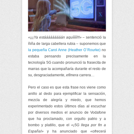
«¡¡¡Ya estááááááááán aquííííí!!!»
– sentenció la
ñiña de larga cabellera rubia – suponemos que
la pequeña Carol Anne (Heather O´Rourke)
no
estaba pensando precisamente en la
tecnología 5G cuando pronunció la frasecita de
marras que la acompañaría durante el resto de
su, desgraciadamente,
efímera
carrera…
Pero el caso es que esta frase nos viene como
anillo al dedo para ejemplificar la sensación,
mezcla de alegría y miedo, que hemos
experimentado estos últimos días al escuchar
por diversos medios el anuncio de Vodafone
que ha proclamado, con orgullo patrio y a
bombo y platillo, que el
«¡5G llega por fin a
España!»
y ha anunciado que
«ofrecerá