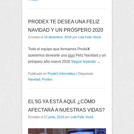
PRODEX TE DESEA UNA FELIZ
NAVIDAD Y UN PRÓSPERO 2020
Enviado el
19 diciembre, 2019
por
Lola Felix Viusà
Todo el equipo que formamos Prode
X
queremos desearte una
muy
Feliz Navidad y un
próspero año nuevo 2020
Seguir leyendo →
Publicado en
ProdeX Informática
|
Etiquetado
Navidad
,
Prodex
EL 5G YA ESTÁ AQUÍ. ¿CÓMO
AFECTARÁ A NUESTRAS VIDAS?
Enviado el
17 junio, 2019
por
Lola Felix Viusà