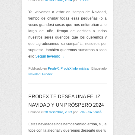
Enviado el
16 diciembre, 2024
por
prodex
Ya volvemos a estar en tiempo de Navidad,
tiempo de olvidar todas esas pequeñas (o a
veces grandes) cosas que nos enfurruñan a lo
largo del año, tiempo de decirles a todos
nuestros seres queridos que los queremos y
que agradecemos su compañía, nosotros por
supuesto, también queremos sumarnos a todo
ello
Seguir leyendo →
Publicado en
ProdeX
,
ProdeX Informática
|
Etiquetado
Navidad
,
Prodex
PRODEX TE DESEA UNA FELIZ
NAVIDAD Y UN PRÓSPERO 2024
Enviado el
20 diciembre, 2023
por
Lola Felix Viusà
Estas navidades nos hemos venido arriba, si, ¡a
tope con la alegría! y queremos desearte que tú