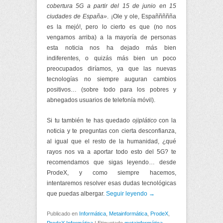
cobertura 5G a partir del 15 de junio en 15
ciudades de España»
. ¡Ole y ole, Españñññña
es la mejó!, pero lo cierto es que (no nos
vengamos arriba) a la mayoría de personas
esta noticia nos ha dejado más bien
indiferentes, o quizás más bien un poco
preocupados diríamos, ya que las nuevas
tecnologías no siempre auguran cambios
positivos… (sobre todo para los pobres y
abnegados usuarios de telefonía móvil).
Si tu también te has quedado
ojiplático
con la
noticia y te preguntas con cierta desconfianza,
al igual que el resto de la humanidad, ¿qué
rayos nos va a aportar todo esto del 5G? te
recomendamos que sigas leyendo… desde
ProdeX, y como siempre hacemos,
intentaremos resolver esas dudas tecnológicas
que puedas albergar.
Seguir leyendo →
Publicado en
Informática
,
Metainformática
,
ProdeX
,
ProdeX Informática
|
Etiquetado
metainformática
,