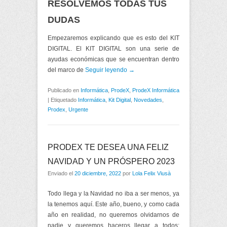
RESOLVEMOS TODAS TUS
DUDAS
Empezaremos explicando que es esto del KIT
DIGITAL. El KIT DIGITAL son una serie de
ayudas económicas que se encuentran dentro
del marco de
Seguir leyendo →
Publicado en
Informática
,
ProdeX
,
ProdeX Informática
|
Etiquetado
Informática
,
Kit Digital
,
Novedades
,
Prodex
,
Urgente
PRODEX TE DESEA UNA FELIZ
NAVIDAD Y UN PRÓSPERO 2023
Enviado el
20 diciembre, 2022
por
Lola Felix Viusà
Todo llega y la Navidad no iba a ser menos, ya
la tenemos aquí. Este año, bueno, y como cada
año en realidad, no queremos olvidarnos de
nadie y queremos haceros llegar a todos: