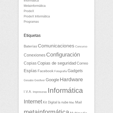
Informática
Metainformática
ProdeX
ProdeX Informática
Programas
Etiquetas
Comunicaciones
Baterías
Concurso
Configuración
Conexiones
Copias
Copias de seguridad
Correo
Espías
Gadgets
Facebook
Fotografía
Hardware
Google
Gesabo
Gesfiver
Informática
I.V.A.
Impresoras
Internet
Mail
Kit Digital
la nube
Mac
metainformática