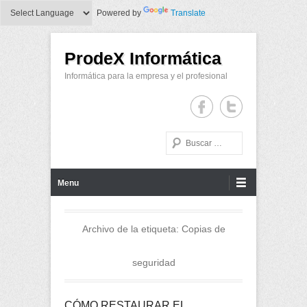
Powered by
Translate
ProdeX Informática
Informática para la empresa y el profesional
Buscar
Menu Principal
Saltar al contenido
Menu
Archivo de la etiqueta:
Copias de
seguridad
CÓMO RESTAURAR EL