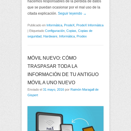
hacemos responsables de la pérdida de datos
que se puedan ocasionar por el mal uso de la
citada explicación.
Seguir leyendo →
Publicado en
Informática
,
ProdeX
,
ProdeX Informática
|
Etiquetado
Configuración
,
Copias
,
Copias de
seguridad
,
Hardware
,
Informática
,
Prodex
MÓVIL NUEVO: CÓMO
TRASPASAR TODA LA
INFORMACIÓN DE TU ANTIGUO
MÓVIL A UNO NUEVO
Enviado el
31 mayo, 2016
por
Raimón Maragall de
Gispert