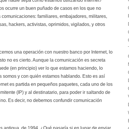
que nadie sepa cómo estamos utilizando Internet?
os ocurre un buen puñado de casos en los que no
comunicaciones: familiares, embajadores, militares,
s, hackers, activistas, oprimidos, vigilados, y otros
mos una operación con nuestro banco por Internet, lo
o no es cierto. Aunque la comunicación es secreta
uede (en principio) ver lo que estamos haciendo, lo
s somos y con quién estamos hablando. Esto es así
ternet es partida en pequeños paquetes, cada uno de los
mitente (IP) y al destinatario, para poder ir saltando de
stino. Es decir, no debemos confundir comunicación
es antigua, de 1994. ¿Qué pasaría si en lugar de enviar