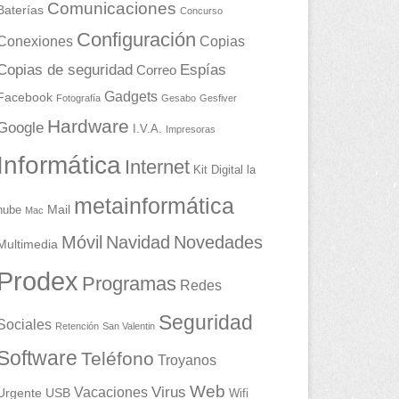
Comunicaciones
Baterías
Concurso
Configuración
Conexiones
Copias
Copias de seguridad
Espías
Correo
Gadgets
Facebook
Fotografía
Gesabo
Gesfiver
Hardware
Google
I.V.A.
Impresoras
Informática
Internet
Kit Digital
la
metainformática
Mail
nube
Mac
Móvil
Navidad
Novedades
Multimedia
Prodex
Programas
Redes
Seguridad
Sociales
Retención
San Valentin
Software
Teléfono
Troyanos
Web
Vacaciones
Virus
Urgente
USB
Wifi