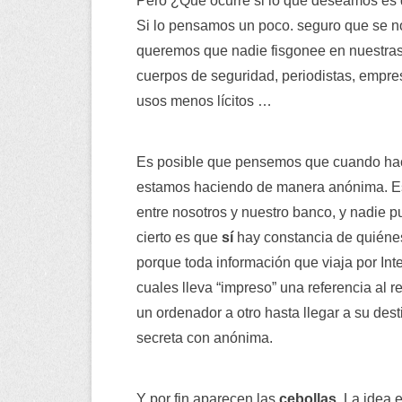
Pero ¿Qué ocurre si lo que deseamos es 
Si lo pensamos un poco. seguro que se n
queremos que nadie fisgonee en nuestras 
cuerpos de seguridad, periodistas, empresa
usos menos lícitos …
Es posible que pensemos que cuando hace
estamos haciendo de manera anónima. Est
entre nosotros y nuestro banco, y nadie p
cierto es que
sí
hay constancia de quiéne
porque toda información que viaja por In
cuales lleva “impreso” una referencia al re
un ordenador a otro hasta llegar a su de
secreta con anónima.
Y por fin aparecen las
cebollas
. La idea 