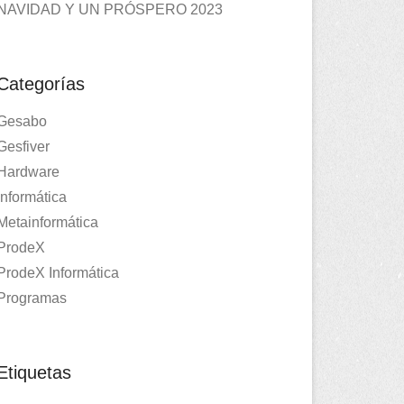
NAVIDAD Y UN PRÓSPERO 2023
Categorías
Gesabo
Gesfiver
Hardware
Informática
Metainformática
ProdeX
ProdeX Informática
Programas
Etiquetas