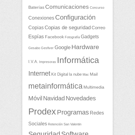
Comunicaciones
Baterías
Concurso
Configuración
Conexiones
Copias
Copias de seguridad
Correo
Espías
Gadgets
Facebook
Fotografía
Hardware
Google
Gesabo
Gesfiver
Informática
I.V.A.
Impresoras
Internet
Mail
Kit Digital
la nube
Mac
metainformática
Multimedia
Móvil
Navidad
Novedades
Prodex
Programas
Redes
Sociales
Retención
San Valentin
Seguridad
Software