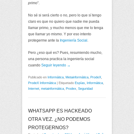
primo
”.
No sé si será cierto o no, pero lo que sí tengo
claro es que no quiero que nadie me pueda
llamar primo, y mucho menos que me lo tenga
que llamar yo mismo. Y por eso intento
protegerme ante la
Ingeniería Social
.
Pero ¿eso qué es? Pues, resumiendo mucho,
una persona practica la ingeniería social
cuando
Seguir leyendo →
Publicado en
Informática
,
Metainformática
,
ProdeX
,
ProdeX Informática
|
Etiquetado
Espías
,
Informática
,
Internet
,
metainformática
,
Prodex
,
Seguridad
WHATSAPP ES HACKEADO
OTRA VEZ. ¿NO PODEMOS
PROTEGERNOS?