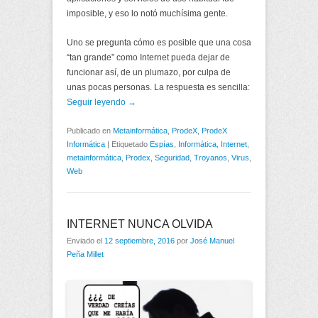
imposible, y eso lo notó muchísima gente.
Uno se pregunta cómo es posible que una cosa
“tan grande” como Internet pueda dejar de
funcionar así, de un plumazo, por culpa de
unas pocas personas. La respuesta es sencilla:
Seguir leyendo →
Publicado en
Metainformática
,
ProdeX
,
ProdeX
Informática
|
Etiquetado
Espías
,
Informática
,
Internet
,
metainformática
,
Prodex
,
Seguridad
,
Troyanos
,
Virus
,
Web
INTERNET NUNCA OLVIDA
Enviado el
12 septiembre, 2016
por
José Manuel
Peña Millet