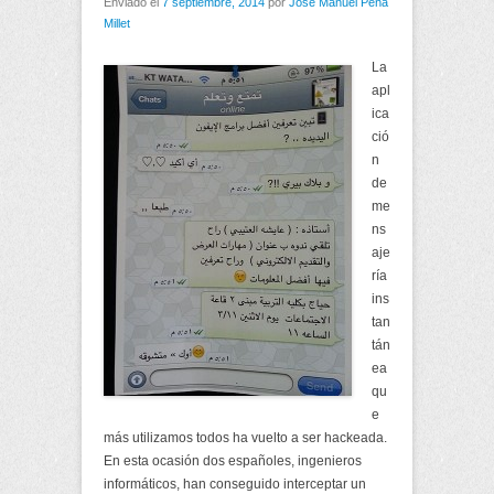
Enviado el
7 septiembre, 2014
por
José Manuel Peña
Millet
La
apl
ica
ció
n
de
me
ns
aje
ría
ins
tan
tán
ea
qu
e
más utilizamos todos ha vuelto a ser hackeada.
En esta ocasión dos españoles, ingenieros
informáticos, han conseguido interceptar un