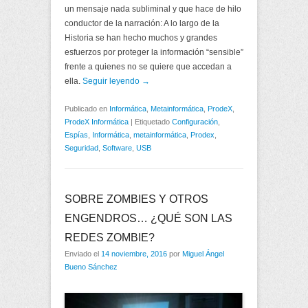
un mensaje nada subliminal y que hace de hilo
conductor de la narración: A lo largo de la
Historia se han hecho muchos y grandes
esfuerzos por proteger la información “sensible”
frente a quienes no se quiere que accedan a
ella.
Seguir leyendo →
Publicado en
Informática
,
Metainformática
,
ProdeX
,
ProdeX Informática
|
Etiquetado
Configuración
,
Espías
,
Informática
,
metainformática
,
Prodex
,
Seguridad
,
Software
,
USB
SOBRE ZOMBIES Y OTROS
ENGENDROS… ¿QUÉ SON LAS
REDES ZOMBIE?
Enviado el
14 noviembre, 2016
por
Miguel Ángel
Bueno Sánchez