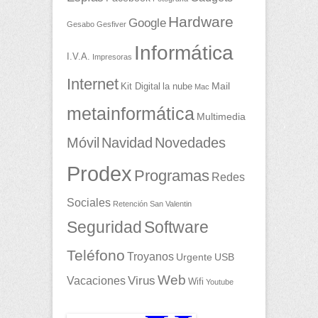
Hardware
Google
Gesabo
Gesfiver
Informática
I.V.A.
Impresoras
Internet
Mail
Kit Digital
la nube
Mac
metainformática
Multimedia
Móvil
Navidad
Novedades
Prodex
Programas
Redes
Sociales
Retención
San Valentin
Seguridad
Software
Teléfono
Troyanos
Urgente
USB
Web
Vacaciones
Virus
Wifi
Youtube