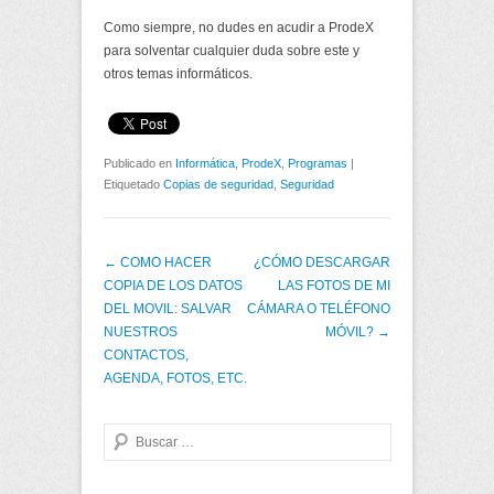
Como siempre, no dudes en acudir a ProdeX
para solventar cualquier duda sobre este y
otros temas informáticos.
Publicado en
Informática
,
ProdeX
,
Programas
|
Etiquetado
Copias de seguridad
,
Seguridad
Post navigation
←
COMO HACER
¿CÓMO DESCARGAR
COPIA DE LOS DATOS
LAS FOTOS DE MI
DEL MOVIL: SALVAR
CÁMARA O TELÉFONO
NUESTROS
MÓVIL?
→
CONTACTOS,
AGENDA, FOTOS, ETC.
Buscar