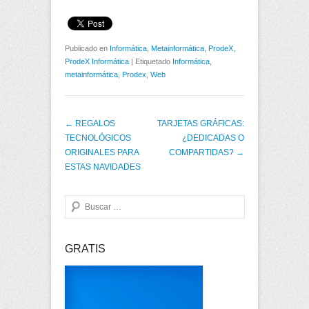
Publicado en
Informática
,
Metainformática
,
ProdeX
,
ProdeX Informática
|
Etiquetado
Informática
,
metainformática
,
Prodex
,
Web
Post navigation
←
REGALOS
TARJETAS GRÁFICAS:
TECNOLÓGICOS
¿DEDICADAS O
ORIGINALES PARA
COMPARTIDAS?
→
ESTAS NAVIDADES
Buscar
GRATIS