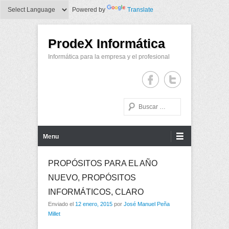
Powered by
Translate
ProdeX Informática
Informática para la empresa y el profesional
Buscar
Menu Principal
Saltar al contenido
Menu
PROPÓSITOS PARA EL AÑO
NUEVO, PROPÓSITOS
INFORMÁTICOS, CLARO
Enviado el
12 enero, 2015
por
José Manuel Peña
Millet