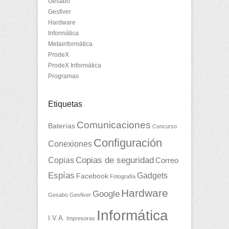
Gesabo
Gesfiver
Hardware
Informática
Metainformática
ProdeX
ProdeX Informática
Programas
Etiquetas
Comunicaciones
Baterías
Concurso
Configuración
Conexiones
Copias
Copias de seguridad
Correo
Espías
Gadgets
Facebook
Fotografía
Hardware
Google
Gesabo
Gesfiver
Informática
I.V.A.
Impresoras