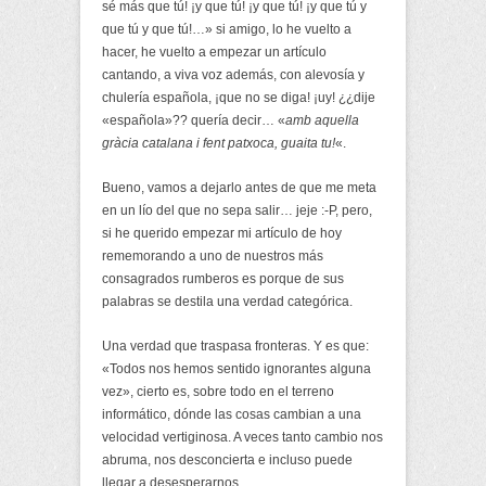
sé más que tú! ¡y que tú! ¡y que tú! ¡y que tú y
que tú y que tú!…» si amigo, lo he vuelto a
hacer, he vuelto a empezar un artículo
cantando, a viva voz además, con alevosía y
chulería española, ¡que no se diga! ¡uy! ¿¿dije
«española»?? quería decir… «
amb aquella
gràcia catalana i fent patxoca, guaita tu!
«.
Bueno, vamos a dejarlo antes de que me meta
en un lío del que no sepa salir… jeje :-P, pero,
si he querido empezar mi artículo de hoy
rememorando a uno de nuestros más
consagrados rumberos es porque de sus
palabras se destila una verdad categórica.
Una verdad que traspasa fronteras. Y es que:
«Todos nos hemos sentido ignorantes alguna
vez», cierto es, sobre todo en el terreno
informático, dónde las cosas cambian a una
velocidad vertiginosa. A veces tanto cambio nos
abruma, nos desconcierta e incluso puede
llegar a desesperarnos.