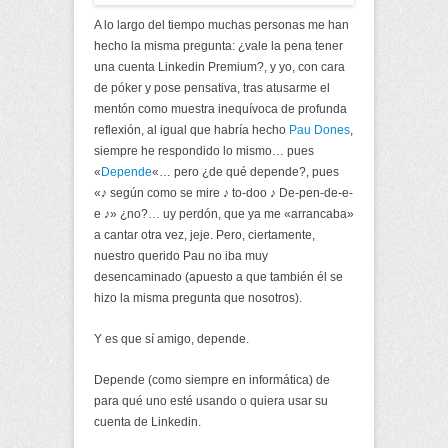
A lo largo del tiempo muchas personas me han
hecho la misma pregunta: ¿vale la pena tener
una cuenta Linkedin Premium?, y yo, con cara
de póker y pose pensativa, tras atusarme el
mentón como muestra inequívoca de profunda
reflexión, al igual que habría hecho
Pau Dones
,
siempre he respondido lo mismo… pues
«
Depende
«… pero ¿de qué depende?, pues
«♪ según como se mire ♪ to-doo ♪ De-pen-de-e-
e ♪» ¿no?… uy perdón, que ya me «arrancaba»
a cantar otra vez, jeje. Pero, ciertamente,
nuestro querido Pau no iba muy
desencaminado (apuesto a que también él se
hizo la misma pregunta que nosotros).
Y es que sí amigo, depende.
Depende (como siempre en informática) de
para qué uno esté usando o quiera usar su
cuenta de Linkedin.