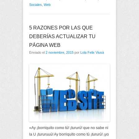
Sociales
,
Web
5 RAZONES POR LAS QUE
DEBERÍAS ACTUALIZAR TU
PÁGINA WEB
Enviado el
2 noviembre, 2015
por
Lola Felix Viusà
«Ay ¡borriquito como tú! ¡tururú! que no sabe ni
la U ¡tururuuú! Ay borriquito como tú ¡tururú! ¡yo