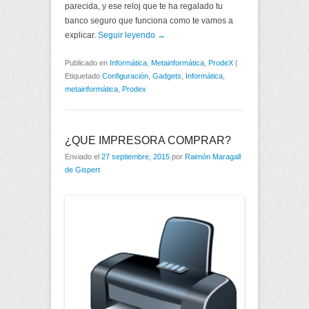
parecida, y ese reloj que te ha regalado tu
banco seguro que funciona como te vamos a
explicar.
Seguir leyendo →
Publicado en
Informática
,
Metainformática
,
ProdeX
|
Etiquetado
Configuración
,
Gadgets
,
Informática
,
metainformática
,
Prodex
¿QUE IMPRESORA COMPRAR?
Enviado el
27 septiembre, 2015
por
Raimón Maragall
de Gispert