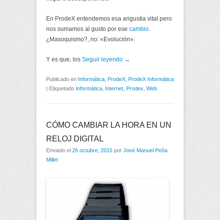
En ProdeX entendemos esa angustia vital pero
nos sumamos al gusto por ese
cambio
.
¿Masoquismo?, no: «Evolución».
Y es que, los
Seguir leyendo →
Publicado en
Informática
,
ProdeX
,
ProdeX Informática
|
Etiquetado
Informática
,
Internet
,
Prodex
,
Web
CÓMO CAMBIAR LA HORA EN UN
RELOJ DIGITAL
Enviado el
26 octubre, 2015
por
José Manuel Peña
Millet