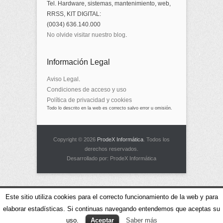
Tel. Hardware, sistemas, mantenimiento, web,
RRSS, KIT DIGITAL:
(0034) 636.140.000
No olvide visitar nuestro blog
.
Información Legal
Aviso Legal
.
Condiciones de acceso y uso
Política de privacidad y cookies
Todo lo descrito en la web es correcto salvo error u omisión.
Copyright © 2026
ProdeX Informática
. Todos los
derechos reservados.
Desarrollado por: ProdeX Informática
Este sitio utiliza cookies para el correcto funcionamiento de la web y para
elaborar estadísticas. Si continuas navegando entendemos que aceptas su
uso.
Aceptar
Saber más