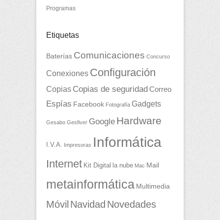
Programas
Etiquetas
Comunicaciones
Baterías
Concurso
Configuración
Conexiones
Copias
Copias de seguridad
Correo
Espías
Gadgets
Facebook
Fotografía
Hardware
Google
Gesabo
Gesfiver
Informática
I.V.A.
Impresoras
Internet
Mail
Kit Digital
la nube
Mac
metainformática
Multimedia
Móvil
Navidad
Novedades