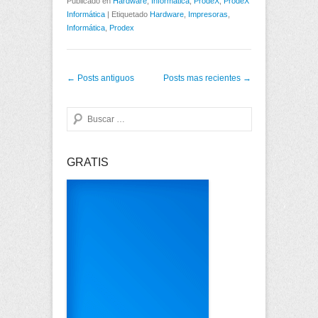
Publicado en
Hardware
,
Informática
,
ProdeX
,
ProdeX
Informática
|
Etiquetado
Hardware
,
Impresoras
,
Informática
,
Prodex
Post navigation
←
Posts antiguos
Posts mas recientes
→
Buscar
GRATIS