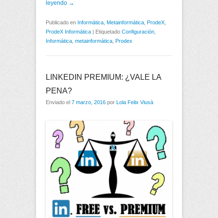
leyendo →
Publicado en
Informática
,
Metainformática
,
ProdeX
,
ProdeX Informática
|
Etiquetado
Configuración
,
Informática
,
metainformática
,
Prodex
LINKEDIN PREMIUM: ¿VALE LA
PENA?
Enviado el
7 marzo, 2016
por
Lola Felix Viusà