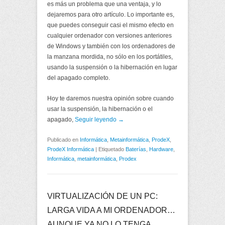
es más un problema que una ventaja, y lo
dejaremos para otro artículo. Lo importante es,
que puedes conseguir casi el mismo efecto en
cualquier ordenador con versiones anteriores
de Windows y también con los ordenadores de
la manzana mordida, no sólo en los portátiles,
usando la suspensión o la hibernación en lugar
del apagado completo.
Hoy te daremos nuestra opinión sobre cuando
usar la suspensión, la hibernación o el
apagado,
Seguir leyendo →
Publicado en
Informática
,
Metainformática
,
ProdeX
,
ProdeX Informática
|
Etiquetado
Baterías
,
Hardware
,
Informática
,
metainformática
,
Prodex
VIRTUALIZACIÓN DE UN PC:
LARGA VIDA A MI ORDENADOR…
AUNQUE YA NO LO TENGA